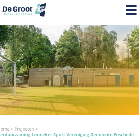
Home
Over ons
Expertises
Projecten
Nieuws
Werken bij
Contact
Home
Projecten
erduurzaming Lonneker Sport Vereniging Gemeente Enschede