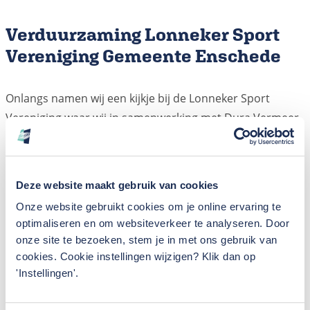
Verduurzaming Lonneker Sport
Vereniging Gemeente Enschede
Onlangs namen wij een kijkje bij de Lonneker Sport
Vereniging waar wij in samenwerking met Dura Vermeer
Hengelo groot onderhoud plegen aan de installaties,
waarbij duurzaamheid centraal staat. De Gemeente
Enschede werkt aan het verduurzamen van hun
Deze website maakt gebruik van cookies
complete vastgoedportefeuille met als doelstelling in
Onze website gebruikt cookies om je online ervaring te
2040 zo energieneutraal mogelijk te zijn.
optimaliseren en om websiteverkeer te analyseren. Door
onze site te bezoeken, stem je in met ons gebruik van
cookies. Cookie instellingen wijzigen? Klik dan op
Na de
Pathmoshal
in Enschede mochten wij nu aan de
'Instellingen'.
slag bij de Lonneker Sport Vereniging. Het uitgangspunt
van het project is het behalen van een GPR-score van 10