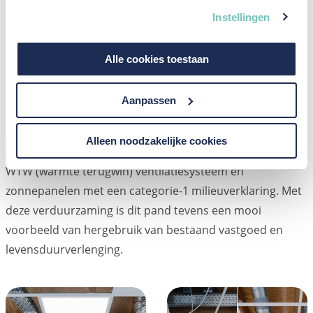
op energie. Om hieraan te voldoen moet het pand net
Instellingen
zoveel energie opleveren als dat het verbruikt.
Alle cookies toestaan
Om dit te realiseren zijn eerst de verouderde
verwarmings- en douchesystemen, sanitair en alle
Aanpassen
elektra verwijderd. Deze zijn vervangen voor duurzamere
onderdelen en installaties, waaronder: een verwarmings-
Alleen noodzakelijke cookies
en douchesysteem op basis van warmtepompen, een
WTW (warmte terugwin) ventilatiesysteem en
zonnepanelen met een categorie-1 milieuverklaring. Met
deze verduurzaming is dit pand tevens een mooi
voorbeeld van hergebruik van bestaand vastgoed en
levensduurverlenging.