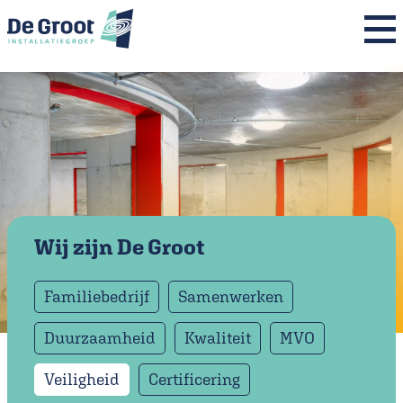
Home
Over ons
Expertises
Projecten
Wij zijn De Groot
Nieuws
Familiebedrijf
Samenwerken
Werken bij
Duurzaamheid
Kwaliteit
MVO
Contact
Veiligheid
Certificering