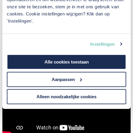
In beeld: veiligheid bij De
onze site te bezoeken, stem je in met ons gebruik van
cookies. Cookie instellingen wijzigen? Klik dan op
Groot Installatiegroep
'Instellingen'.
Een beeld zegt meer dan duizend woorden. In de
onderstaande video laten we onze manier van veilig
Instellingen
werken zien.
Alle cookies toestaan
Aanpassen
Alleen noodzakelijke cookies