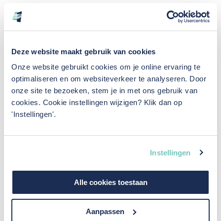
Update JFK Apeldoorn
Tijd voor een update van de transformatie van het
Deze website maakt gebruik van cookies
voormalige Belastingkantoor JFK in Apeldoorn naar een
Onze website gebruikt cookies om je online ervaring te
duurzaam woon- en zorgcomplex, ook bekend als ‘Jackie’.
optimaliseren en om websiteverkeer te analyseren. Door
onze site te bezoeken, stem je in met ons gebruik van
cookies. Cookie instellingen wijzigen? Klik dan op
De technische ruimte op de 9e verdieping is inmiddels
'Instellingen'.
afgerond en we zijn gestart met de inbedrijfstelling. De
hoogbouw met appartementen is gereed en onze
collega’s zijn momenteel volop bezig in de laagbouw met
Instellingen
onder andere het afmonteren van het sanitair en het
aansluiten van de laatste skids. De werkzaamheden op
Alle cookies toestaan
de eerste verdieping, de begane grond en het souterrain
worden de komende weken afgerond. Daarnaast worden
Aanpassen