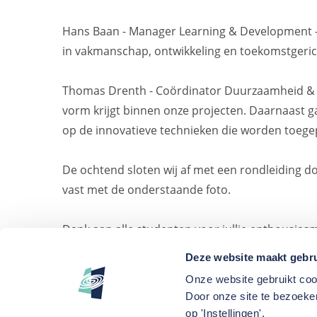
Hans Baan - Manager Learning & Development -
in vakmanschap, ontwikkeling en toekomstgerich
Thomas Drenth - Coördinator Duurzaamheid & Cir
vorm krijgt binnen onze projecten. Daarnaast g
op de innovatieve technieken die worden toeg
De ochtend sloten wij af met een rondleiding 
vast met de onderstaande foto.
Dank aan alle studenten voor jullie enthousias
wij een mooie inkijk kunnen geven in de installa
Deze website maakt gebru
Onze website gebruikt coo
Door onze site te bezoeken
op 'Instellingen'.