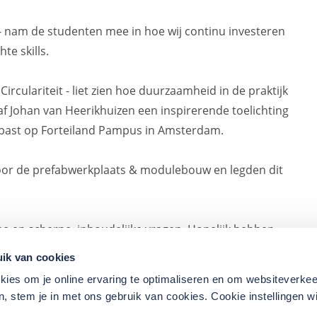
 nam de studenten mee in hoe wij continu investeren
te skills.
culariteit - liet zien hoe duurzaamheid in de praktijk
af Johan van Heerikhuizen een inspirerende toelichting
epast op Forteiland Pampus in Amsterdam.
door de prefabwerkplaats & modulebouw en legden dit
me en scherpe, inhoudelijke vragen. Hopelijk hebben
tietechniek.
ik van cookies
kies om je online ervaring te optimaliseren en om websiteverkee
, stem je in met ons gebruik van cookies. Cookie instellingen wi