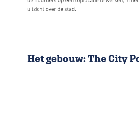
de huurders op een toplocatie te werken, in he
uitzicht over de stad.
Het gebouw: The City P