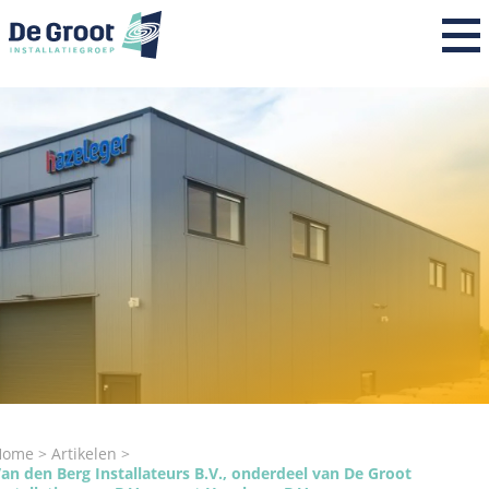
Home
Over ons
Expertises
Projecten
Nieuws
Werken bij
Contact
Home
Artikelen
an den Berg Installateurs B.V., onderdeel van De Groot