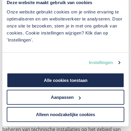
Deze website maakt gebruik van cookies
deze overname versterkt Van den Berg
Onze website gebruikt cookies om je online ervaring te
Installateurs haar positie in Midden-
optimaliseren en om websiteverkeer te analyseren. Door
Nederland.
onze site te bezoeken, stem je in met ons gebruik van
cookies. Cookie instellingen wijzigen? Klik dan op
'Instellingen'.
Binnen Hazeleger B.V. was er binnen de huidige
aandeelhouder behoefte aan strategische versterking.
Instellingen
Daarom is er door eigenaar en directeur Henry
Hazeleger gezocht naar een partij met eenzelfde soort
Alle cookies toestaan
DNA. Van den Berg Installateurs is, gezien
bedrijfsvoering, werkwijze en expertise een uitstekende
partij.
Aanpassen
Directeur Bert Overvest over de overname: “Hazeleger
Alleen noodzakelijke cookies
B.V. houdt zich bezig met het adviseren, begeleiden en
beheren van technische installaties op het gebied van