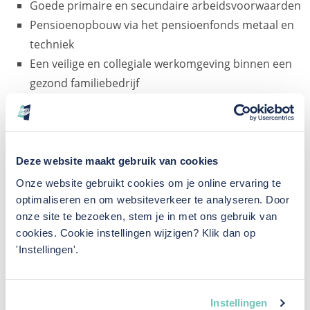
Goede primaire en secundaire arbeidsvoorwaarden
Pensioenopbouw via het pensioenfonds metaal en
techniek
Een veilige en collegiale werkomgeving binnen een
gezond familiebedrijf
Mogelijkheden voor persoonlijke en professionele
ontwikkeling (door middel van o.a. workshops,
vakgerichte opleidingen en cursussen)
Deze website maakt gebruik van cookies
Onze website gebruikt cookies om je online ervaring te
Meer weten?
optimaliseren en om websiteverkeer te analyseren. Door
onze site te bezoeken, stem je in met ons gebruik van
Ben je geïnteresseerd en wil je meer informatie over deze
cookies. Cookie instellingen wijzigen? Klik dan op
vacature? Neem dan contact op met mevrouw Irma
'Instellingen'.
Timmer – de Groot, Directeur HRM, stuur een
mail
of bel
0591 – 61 33 44.
Instellingen