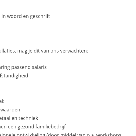
in woord en geschrift
llaties, mag je dit van ons verwachten:
varing passend salaris
lfstandigheid
ak
orwaarden
taal en techniek
nen een gezond familiebedrijf
sionele ontwikkeling (door middel van o.a. workshops,