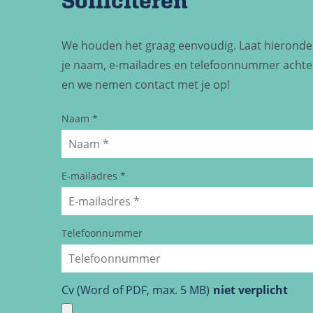
We houden het graag eenvoudig. Laat hieronde
je naam, e-mailadres en telefoonnummer achte
en we nemen contact met je op!
Naam
*
E-mailadres
*
Telefoonnummer
Cv (Word of PDF, max. 5 MB)