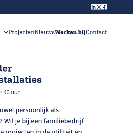
Projecten
Nieuws
Werken bij
Contact
der
stallaties
• 40 uur
zowel persoonlijk als
 Wil je bij een familiebedrijf
 projecten in de utiliteit en