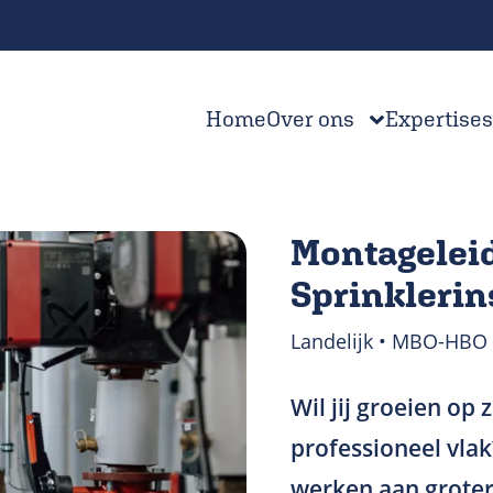
Home
Over ons
Expertises
Montagelei
Sprinklerin
Landelijk • MBO-HBO 
Wil jij groeien op 
professioneel vlak?
werken aan grotere