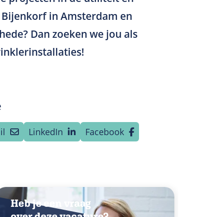
e Bijenkorf in Amsterdam en
chede? Dan zoeken we jou als
nklerinstallaties!
e
il
LinkedIn
Facebook
Heb je een vraag
over deze vacature?